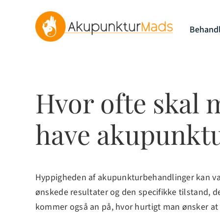
Skip
to
Behandl
content
Hvor ofte skal
have akupunkt
Hyppigheden af akupunkturbehandlinger kan var
ønskede resultater og den specifikke tilstand, d
kommer også an på, hvor hurtigt man ønsker at f