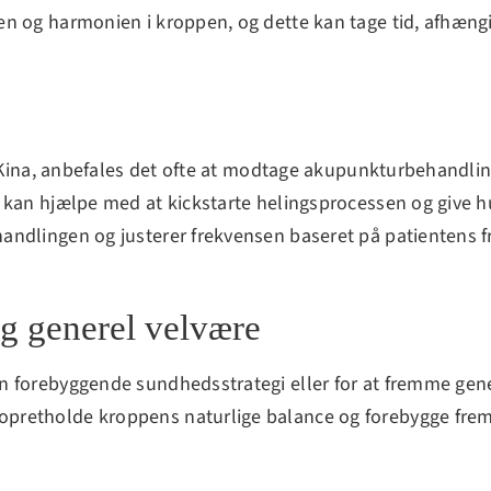
 og harmonien i kroppen, og dette kan tage tid, afhængigt
 i Kina, anbefales det ofte at modtage akupunkturbehandli
 kan hjælpe med at kickstarte helingsprocessen og give hu
ndlingen og justerer frekvensen baseret på patientens fr
g generel velvære
n forebyggende sundhedsstrategi eller for at fremme gen
pretholde kroppens naturlige balance og forebygge frem