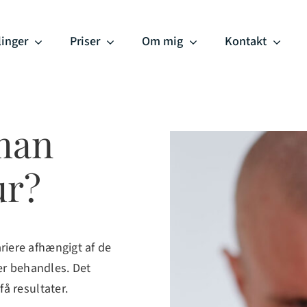
inger
Priser
Om mig
Kontakt
 man
ur?
iere afhængigt af de
er behandles. Det
å resultater.