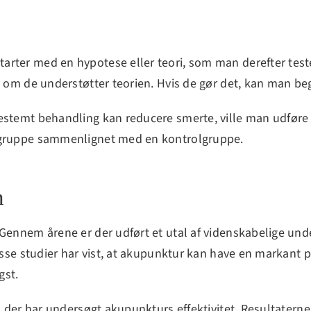
tarter med en hypotese eller teori, som man derefter te
e, om de understøtter teorien. Hvis de gør det, kan man b
estemt behandling kan reducere smerte, ville man udføre 
stgruppe sammenlignet med en kontrolgruppe.
n
Gennem årene er der udført et utal af videnskabelige unde
Disse studier har vist, at akupunktur kan have en markant p
gst.
, der har undersøgt akupunkturs effektivitet. Resultaterne