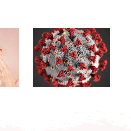
byg
Efter
en Med
ktur