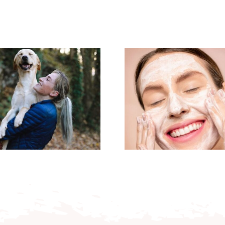
Genop
Akupunktur Og
Sundhed 
Hudens Sundhed
Pandemi
Akupun