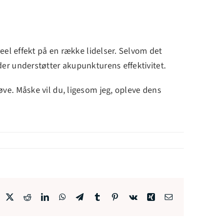
eel effekt på en række lidelser. Selvom det
er understøtter akupunkturens effektivitet.
ve. Måske vil du, ligesom jeg, opleve dens
acebook
X
Reddit
LinkedIn
WhatsApp
Telegram
Tumblr
Pinterest
Vk
Xing
E-
mail