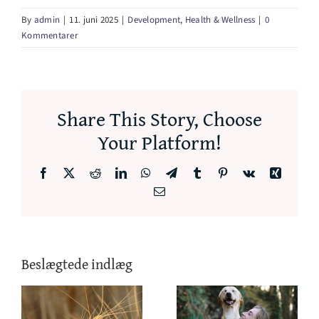
By
admin
|
11. juni 2025
|
Development
,
Health & Wellness
|
0
Kommentarer
Share This Story, Choose
Your Platform!
Facebook
X
Reddit
LinkedIn
WhatsApp
Telegram
Tumblr
Pinterest
Vk
Xing
E-
mail
Beslægtede indlæg
temt
Akupunktur