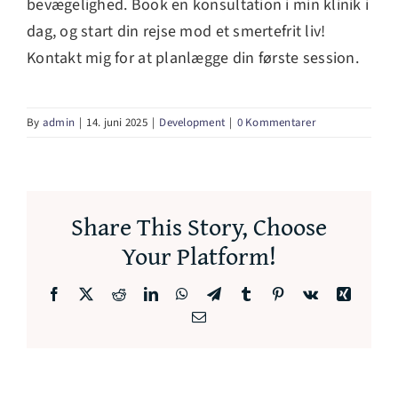
bevægelighed. Book en konsultation i min klinik i
dag, og start din rejse mod et smertefrit liv!
Kontakt mig for at planlægge din første session.
By
admin
|
14. juni 2025
|
Development
|
0 Kommentarer
Share This Story, Choose
Your Platform!
Facebook
X
Reddit
LinkedIn
WhatsApp
Telegram
Tumblr
Pinterest
Vk
Xing
E-
mail