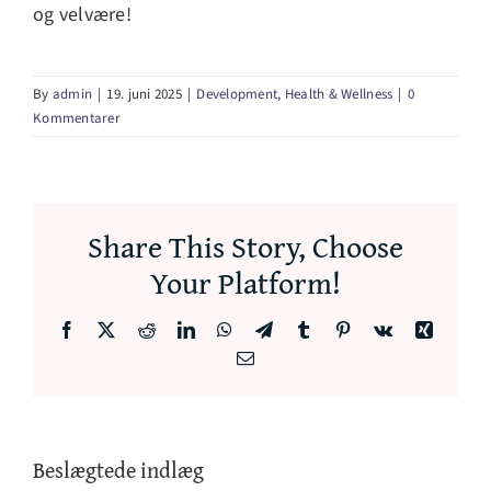
og velvære!
By
admin
|
19. juni 2025
|
Development
,
Health & Wellness
|
0
Kommentarer
Share This Story, Choose
Your Platform!
Facebook
X
Reddit
LinkedIn
WhatsApp
Telegram
Tumblr
Pinterest
Vk
Xing
E-
mail
Beslægtede indlæg